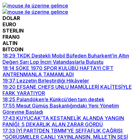
DOLAR
EURO
STERLIN
FRANG
ALTIN
BITCOIN
18:29
TKDK Destekli Mobil Büfeden Buharkent’in Altın
Değeri Sarı Lop İnciri Vatandaşlarla Buluştu
18:14
SÖKE 1970 SPOR KULÜBÜ HAFTAYI ÇİFT
ANTRENMANLA TAMAMLADI
19:37
Lezzetin Birleştirdiği Hikâyeler
19:20
EFSANE CHEFS UNLU MAMÜLLERİ KALİTESİYLE
FARK YARATIYOR
18:25
Palandöken’e Künkcü’den tam destek
17:55
Mesut Gümüş Başkanlığındaki Yeni Yönetim
Görevine Başladı
17:43
KUYUCAK’TA KESTANELİK ALANDA YANGIN
PANİĞİ: 5 DEKARLIK ALAN ZARAR GÖRDÜ
17:33
İYİ PARTİ’DEN TBMM’YE ŞEFFAFLIK ÇAĞRISI:
“GÖRÜŞMELER CANLI YAYINLANSIN, MİLLETİN SESİ