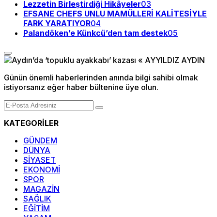
Lezzetin Birleştirdiği Hikâyeler
03
EFSANE CHEFS UNLU MAMÜLLERİ KALİTESİYLE
FARK YARATIYOR
04
Palandöken’e Künkcü’den tam destek
05
Günün önemli haberlerinden anında bilgi sahibi olmak
istiyorsanız eğer haber bültenine üye olun.
KATEGORİLER
GÜNDEM
DÜNYA
SİYASET
EKONOMİ
SPOR
MAGAZİN
SAĞLIK
EĞİTİM