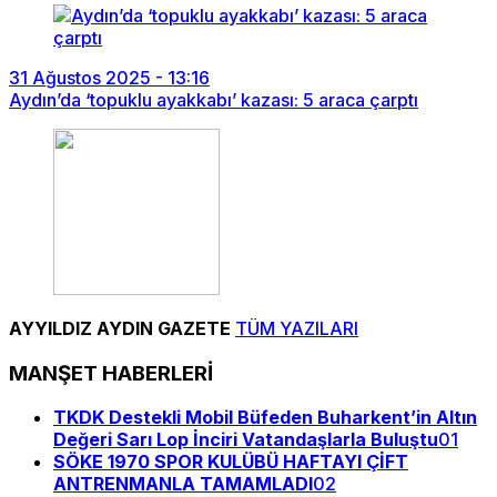
31 Ağustos 2025 - 13:16
Aydın’da ‘topuklu ayakkabı’ kazası: 5 araca çarptı
AYYILDIZ AYDIN GAZETE
TÜM YAZILARI
MANŞET HABERLERİ
TKDK Destekli Mobil Büfeden Buharkent’in Altın
Değeri Sarı Lop İnciri Vatandaşlarla Buluştu
01
SÖKE 1970 SPOR KULÜBÜ HAFTAYI ÇİFT
ANTRENMANLA TAMAMLADI
02