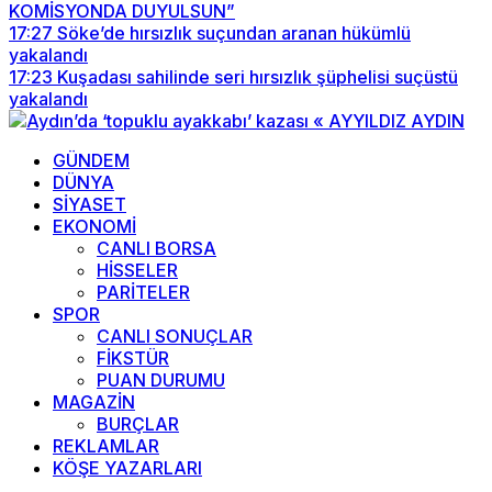
KOMİSYONDA DUYULSUN”
17:27
Söke’de hırsızlık suçundan aranan hükümlü
yakalandı
17:23
Kuşadası sahilinde seri hırsızlık şüphelisi suçüstü
yakalandı
GÜNDEM
DÜNYA
SİYASET
EKONOMİ
CANLI BORSA
HİSSELER
PARİTELER
SPOR
CANLI SONUÇLAR
FİKSTÜR
PUAN DURUMU
MAGAZİN
BURÇLAR
REKLAMLAR
KÖŞE YAZARLARI