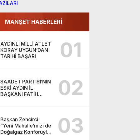
AZILARI
MANŞET HABERLERİ
01
AYDINLI MİLLİ ATLET
KORAY UYGUN’DAN
TARİHİ BAŞARI
02
SAADET PARTİSİ’NİN
ESKİ AYDIN İL
BAŞKANI FATİH
KARAHAN YENİ
PARTİ’YE KATILDI
03
Başkan Zencirci
“Yeni Mahalle’mizi de
Doğalgaz Konforuyla
Buluşturuyoruz”