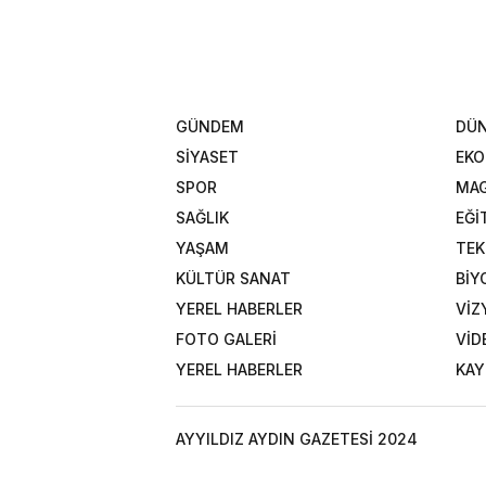
GÜNDEM
DÜ
SİYASET
EK
SPOR
MAG
SAĞLIK
EĞİ
YAŞAM
TEK
KÜLTÜR SANAT
BİY
YEREL HABERLER
VİZ
FOTO GALERİ
VİD
YEREL HABERLER
KAY
AYYILDIZ AYDIN GAZETESİ 2024