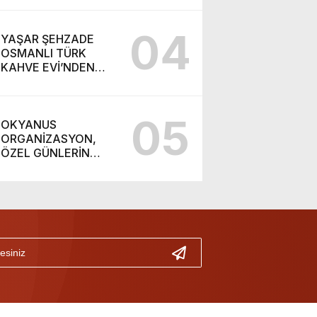
04
YAŞAR ŞEHZADE
OSMANLI TÜRK
KAHVE EVİ’NDEN
ÖRNEK DAVRANIŞ:
ÇAY 1 YIL BOYUNCA
10 TL!
05
OKYANUS
ORGANİZASYON,
ÖZEL GÜNLERİN
VAZGEÇİLMEZ
ADRESİ OLUYOR