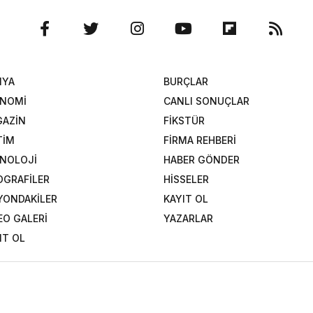
NYA
BURÇLAR
ONOMİ
CANLI SONUÇLAR
AZİN
FİKSTÜR
TİM
FİRMA REHBERİ
NOLOJİ
HABER GÖNDER
OGRAFİLER
HİSSELER
YONDAKİLER
KAYIT OL
EO GALERİ
YAZARLAR
IT OL