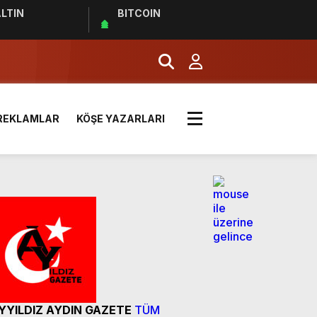
LTIN
BITCOIN
LDI
OYUNCA 10 TL!
REKLAMLAR
KÖŞE YAZARLARI
 ZİYARET
TİM İÇİN ÖNEMLİ UYARILAR
YYILDIZ AYDIN GAZETE
TÜM