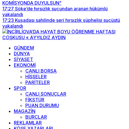
KOMİSYONDA DUYULSUN”
17:27
Söke’de hırsızlık suçundan aranan hükümlü
yakalandı
17:23
Kuşadası sahilinde seri hırsızlık şüphelisi suçüstü
yakalandı
GÜNDEM
DÜNYA
SİYASET
EKONOMİ
CANLI BORSA
HİSSELER
PARİTELER
SPOR
CANLI SONUÇLAR
FİKSTÜR
PUAN DURUMU
MAGAZİN
BURÇLAR
REKLAMLAR
KÖŞE YAZARLARI