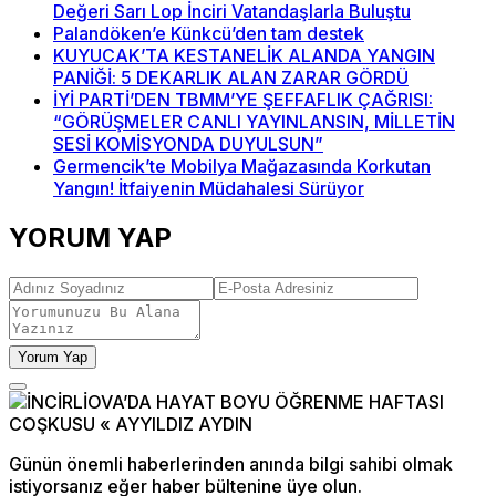
Değeri Sarı Lop İnciri Vatandaşlarla Buluştu
Palandöken’e Künkcü’den tam destek
KUYUCAK’TA KESTANELİK ALANDA YANGIN
PANİĞİ: 5 DEKARLIK ALAN ZARAR GÖRDÜ
İYİ PARTİ’DEN TBMM’YE ŞEFFAFLIK ÇAĞRISI:
“GÖRÜŞMELER CANLI YAYINLANSIN, MİLLETİN
SESİ KOMİSYONDA DUYULSUN”
Germencik’te Mobilya Mağazasında Korkutan
Yangın! İtfaiyenin Müdahalesi Sürüyor
YORUM YAP
Yorum Yap
Günün önemli haberlerinden anında bilgi sahibi olmak
istiyorsanız eğer haber bültenine üye olun.