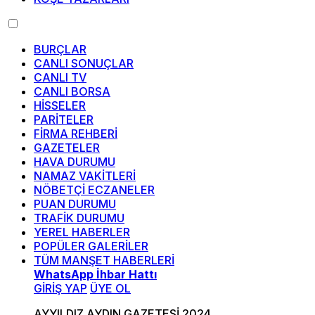
BURÇLAR
CANLI SONUÇLAR
CANLI TV
CANLI BORSA
HİSSELER
PARİTELER
FİRMA REHBERİ
GAZETELER
HAVA DURUMU
NAMAZ VAKİTLERİ
NÖBETÇİ ECZANELER
PUAN DURUMU
TRAFİK DURUMU
YEREL HABERLER
POPÜLER GALERİLER
TÜM MANŞET HABERLERİ
WhatsApp İhbar Hattı
GİRİŞ YAP
ÜYE OL
AYYILDIZ AYDIN GAZETESİ 2024