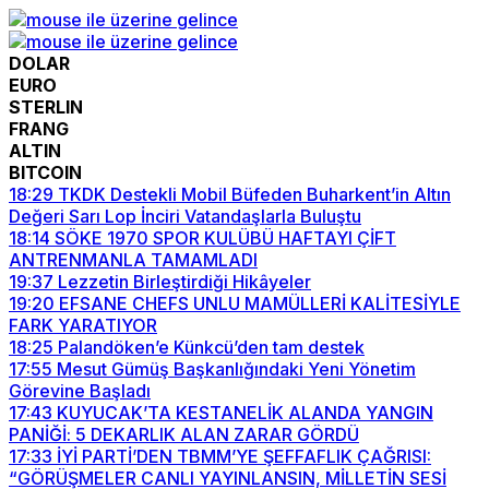
DOLAR
EURO
STERLIN
FRANG
ALTIN
BITCOIN
18:29
TKDK Destekli Mobil Büfeden Buharkent’in Altın
Değeri Sarı Lop İnciri Vatandaşlarla Buluştu
18:14
SÖKE 1970 SPOR KULÜBÜ HAFTAYI ÇİFT
ANTRENMANLA TAMAMLADI
19:37
Lezzetin Birleştirdiği Hikâyeler
19:20
EFSANE CHEFS UNLU MAMÜLLERİ KALİTESİYLE
FARK YARATIYOR
18:25
Palandöken’e Künkcü’den tam destek
17:55
Mesut Gümüş Başkanlığındaki Yeni Yönetim
Görevine Başladı
17:43
KUYUCAK’TA KESTANELİK ALANDA YANGIN
PANİĞİ: 5 DEKARLIK ALAN ZARAR GÖRDÜ
17:33
İYİ PARTİ’DEN TBMM’YE ŞEFFAFLIK ÇAĞRISI:
“GÖRÜŞMELER CANLI YAYINLANSIN, MİLLETİN SESİ