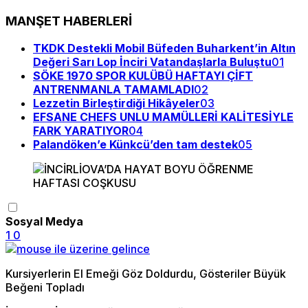
MANŞET HABERLERİ
TKDK Destekli Mobil Büfeden Buharkent’in Altın
Değeri Sarı Lop İnciri Vatandaşlarla Buluştu
01
SÖKE 1970 SPOR KULÜBÜ HAFTAYI ÇİFT
ANTRENMANLA TAMAMLADI
02
Lezzetin Birleştirdiği Hikâyeler
03
EFSANE CHEFS UNLU MAMÜLLERİ KALİTESİYLE
FARK YARATIYOR
04
Palandöken’e Künkcü’den tam destek
05
Sosyal Medya
1
0
Kursiyerlerin El Emeği Göz Doldurdu, Gösteriler Büyük
Beğeni Topladı